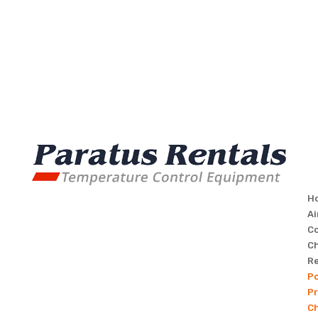
H
Ai
C
Ch
Re
Po
Pr
Ch